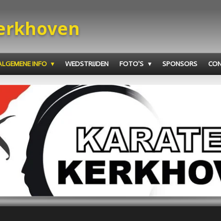
Kerkhoven
ALGEMENE INFO
WEDSTRIJDEN
FOTO'S
SPONSORS
CO