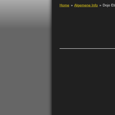
Home
»
Algemene Info
»
Dojo Et