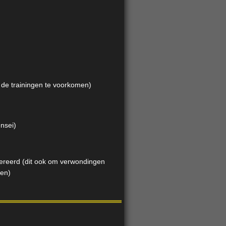
s de trainingen te voorkomen)
nsei)
olereerd (dit ook om verwondingen
den)