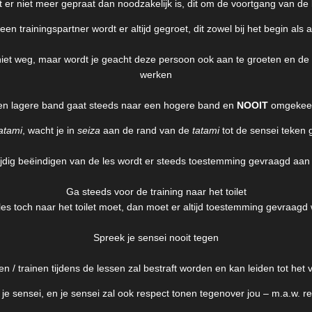
t er niet meer gepraat dan noodzakelijk is, dit om de voortgang van de l
een trainingspartner wordt er altijd gegroet, dit zowel bij het begin al
 niet weg, maar wordt je geacht deze persoon ook aan te groeten en de
werken
en lagere band gaat steeds naar een hogere band en
NOOIT
omgekee
atami
, wacht je in
seiza
aan de rand van de
tatami
tot de sensei teken 
tijdig beëindigen van de les wordt er steeds toestemming gevraagd aan
Ga steeds voor de training naar het toilet
es toch naar het toilet moet, dan moet er altijd toestemming gevraag
Spreek je sensei nooit tegen
 / trainen tijdens de lessen zal bestraft worden en kan leiden tot het 
je sensei, en je sensei zal ook respect tonen tegenover jou – m.a.w. r